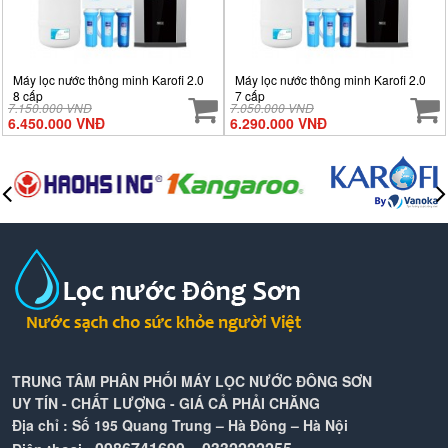
Máy lọc nước thông minh Karofi 2.0
Máy lọc nước thông minh Karofi 2.0
8 cấp
7 cấp
7.150.000 VNĐ
7.050.000 VNĐ
6.450.000 VNĐ
6.290.000 VNĐ
TRUNG TÂM PHÂN PHỐI MÁY LỌC NƯỚC ĐÔNG SƠN
UY TÍN - CHẤT LƯỢNG - GIÁ CẢ PHẢI CHĂNG
Địa chỉ : Số 195 Quang Trung – Hà Đông – Hà Nội