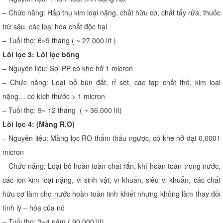
– Chức năng: Hấp thụ kim loại nặng, chất hữu cơ, chất tẩy rửa, thuốc
trừ sâu, các loại hóa chất độc hại
– Tuổi thọ: 6~9 tháng ( ~ 27.000 lít )
Lõi lọc 3: Lõi lọc bông
– Nguyên liệu: Sợi PP có khe hở 1 micron
– Chức năng: Loại bỏ bùn đất, rỉ sét, các tạp chất thô, kim loại
nặng… có kích thước > 1 micron
– Tuổi thọ: 9~ 12 tháng ( ~ 36.000 lít)
Lõi lọc 4: (Màng R.O)
– Nguyên liệu: Màng lọc RO thẩm thấu ngược, có khe hở đạt 0,0001
micron
– Chức năng: Loại bỏ hoàn toàn chất rắn, khí hoàn toàn trong nước,
các ion kim loại nặng, vi sinh vật, vi khuẩn, siêu vi khuẩn, các chất
hữu cơ làm cho nước hoàn toàn tinh khiết nhưng không làm thay đổi
tính lý – hóa của nó
– Tuổi thọ: 3~4 năm ( 90.000 lít)