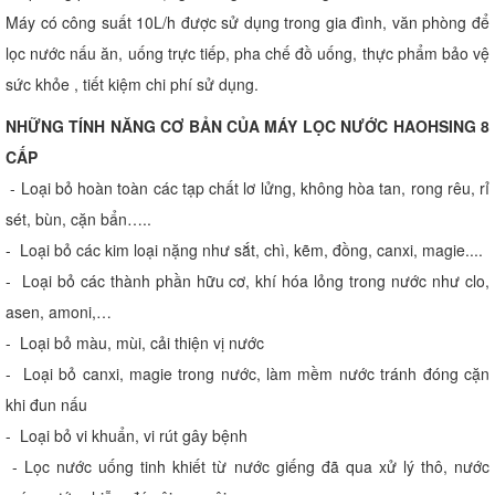
Máy có công suất 10L/h được sử dụng trong gia đình, văn phòng để
lọc nước nấu ăn, uống trực tiếp, pha chế đồ uống, thực phẩm bảo vệ
sức khỏe , tiết kiệm chi phí sử dụng.
NHỮNG TÍNH NĂNG CƠ BẢN CỦA MÁY LỌC NƯỚC HAOHSING 8
CẤP
- Loại bỏ hoàn toàn các tạp chất lơ lửng, không hòa tan, rong rêu, rỉ
sét, bùn, cặn bẩn…..
- Loại bỏ các kim loại nặng như sắt, chì, kẽm, đồng, canxi, magie....
- Loại bỏ các thành phần hữu cơ, khí hóa lỏng trong nước như clo,
asen, amoni,…
- Loại bỏ màu, mùi, cải thiện vị nước
- Loại bỏ canxi, magie trong nước, làm mềm nước tránh đóng cặn
khi đun nấu
- Loại bỏ vi khuẩn, vi rút gây bệnh
- Lọc nước uống tinh khiết từ nước giếng đã qua xử lý thô, nước