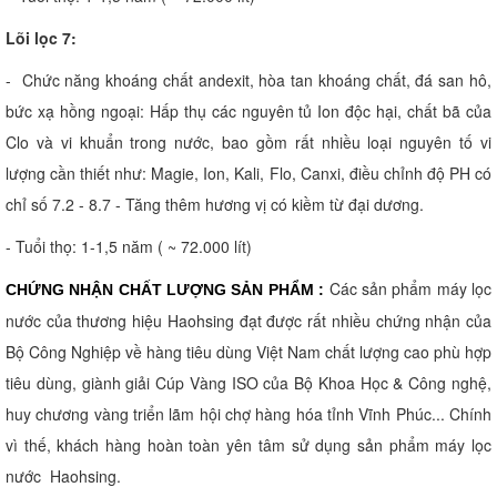
Lõi lọc 7:
- Chức năng khoáng chất andexit, hòa tan khoáng chất, đá san hô,
bức xạ hồng ngoại: Hấp thụ các nguyên tủ Ion độc hại, chất bã của
Clo và vi khuẩn trong nước, bao gồm rất nhiều loại nguyên tố vi
lượng cần thiết như: Magie, Ion, Kali, Flo, Canxi, điều chỉnh độ PH có
chỉ số 7.2 - 8.7 - Tăng thêm hương vị có kiềm từ đại dương.
- Tuổi thọ: 1-1,5 năm ( ~ 72.000 lít)
Các sản phẩm máy lọc
CHỨNG NHẬN CHẤT LƯỢNG SẢN PHẨM :
nước của thương hiệu Haohsing đạt được rất nhiều chứng nhận của
Bộ Công Nghiệp về hàng tiêu dùng Việt Nam chất lượng cao phù hợp
tiêu dùng, giành giải Cúp Vàng ISO của Bộ Khoa Học & Công nghệ,
huy chương vàng triển lãm hội chợ hàng hóa tỉnh Vĩnh Phúc... Chính
vì thế, khách hàng hoàn toàn yên tâm sử dụng sản phẩm máy lọc
nước Haohsing.