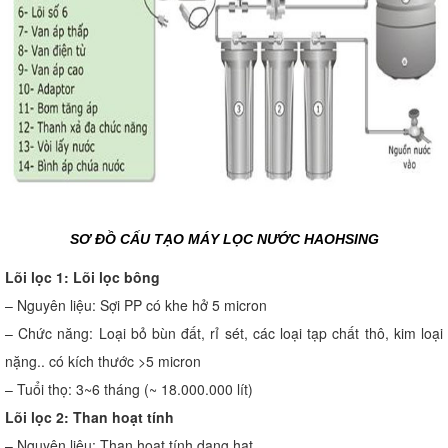
SƠ ĐỒ CẤU TẠO MÁY LỌC NƯỚC HAOHSING
Lõi lọc 1: Lõi lọc bông
– Nguyên liệu: Sợi PP có khe hở 5 micron
– Chức năng: Loại bỏ bùn đất, rỉ sét, các loại tạp chất thô, kim loại
nặng.. có kích thước >5 micron
– Tuổi thọ: 3~6 tháng (~ 18.000.000 lít)
Lõi lọc 2: Than hoạt tính
– Nguyên liệu: Than hoạt tính dạng hạt