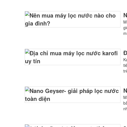
N
M
g
mặ
Đ
K
ti
tr
N
M
b
nh