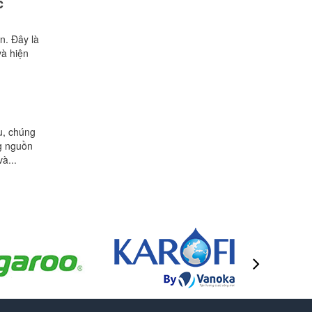
c
n. Đây là
và hiện
u, chúng
ng nguồn
à...