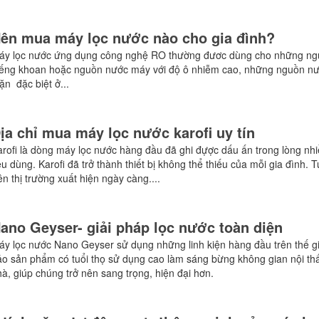
ên mua máy lọc nước nào cho gia đình?
áy lọc nước ứng dụng công nghệ RO thường đươc dùng cho những n
iếng khoan hoặc nguồn nước máy với độ ô nhiễm cao, những nguồn n
n đặc biệt ở...
ịa chỉ mua máy lọc nước karofi uy tín
arofi là dòng máy lọc nước hàng đầu đã ghi đựợc dấu ấn trong lòng nh
êu dùng. Karofi đã trở thành thiết bị không thể thiếu của mỗi gia đình. T
ên thị trường xuất hiện ngày càng....
ano Geyser- giải pháp lọc nước toàn diện
áy lọc nước Nano Geyser sử dụng những linh kiện hàng đầu trên thế g
ảo sản phẩm có tuổi thọ sử dụng cao làm sáng bừng không gian nội thấ
à, giúp chúng trở nên sang trọng, hiện đại hơn.